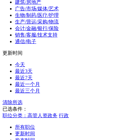
建筑/房地产
广告/市场/媒体/艺术
生物/制药/医疗/护理
生产/营运/采购/物流
会计/金融/银行/保险
销售/客服/技术支持
通信/电子
更新时间
今天
最近3天
最近7天
最近一个月
最近三个月
清除所选
已选条件：
职位分类：高管人资政务
行政
所有职位
更新时间