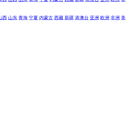
山西
山东
青海
宁夏
内蒙古
西藏
新疆
港澳台
亚洲
欧洲
非洲
美