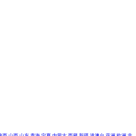
陕西
山西
山东
青海
宁夏
内蒙古
西藏
新疆
港澳台
亚洲
欧洲
非