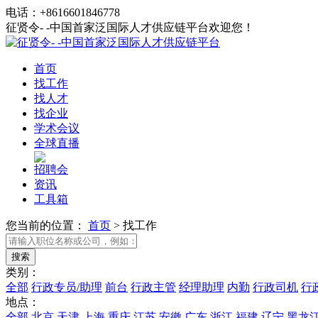
电话：+8616601846778
征贤令- -中国首家泛国际人才供应链平台欢迎您！
首页
找工作
找人才
找企业
学术会议
全球直播
招聘会
资讯
工具箱
您当前的位置：
首页
>
找工作
类别：
全部
行政专员/助理
前台
行政主管
经理助理
内勤
行政司机
行
地点：
全部
北京
天津
上海
重庆
江苏
安徽
广东
浙江
福建
辽宁
黑龙