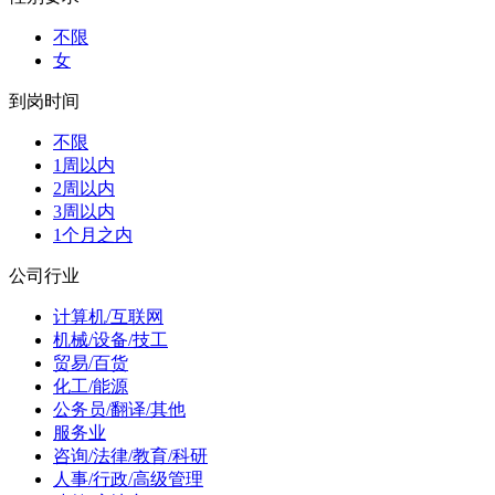
不限
女
到岗时间
不限
1周以内
2周以内
3周以内
1个月之内
公司行业
计算机/互联网
机械/设备/技工
贸易/百货
化工/能源
公务员/翻译/其他
服务业
咨询/法律/教育/科研
人事/行政/高级管理