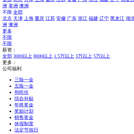
洲
美洲
澳洲
不限
全部
北京
天津
上海
重庆
江苏
安徽
广东
浙江
福建
辽宁
黑龙江
湖
洲
澳洲
更多
不限
不限
薪资：
全部
3000以上
8000以上
1.5万以上
3万以上
5万以上
更多：
公司福利
三险一金
五险一金
包吃住
综合补贴
年终奖金
奖励计划
销售奖金
休假制度
法定节假日