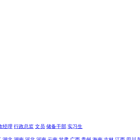
政经理
行政总监
文员
储备干部
实习生
江
湖北
湖南
河北
河南
云南
甘肃
广西
贵州
海南
吉林
江西
四川