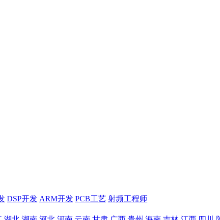
发
DSP开发
ARM开发
PCB工艺
射频工程师
江
湖北
湖南
河北
河南
云南
甘肃
广西
贵州
海南
吉林
江西
四川