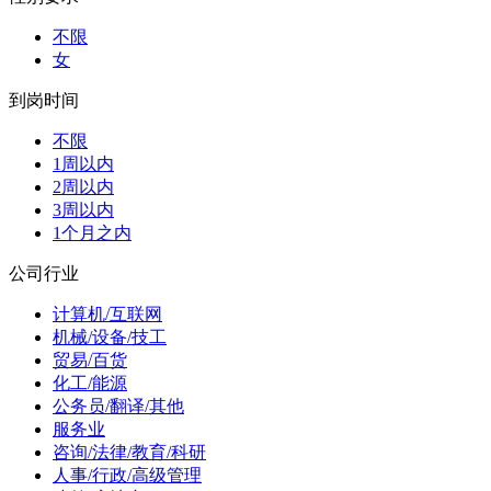
不限
女
到岗时间
不限
1周以内
2周以内
3周以内
1个月之内
公司行业
计算机/互联网
机械/设备/技工
贸易/百货
化工/能源
公务员/翻译/其他
服务业
咨询/法律/教育/科研
人事/行政/高级管理