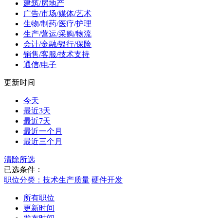
建筑/房地产
广告/市场/媒体/艺术
生物/制药/医疗/护理
生产/营运/采购/物流
会计/金融/银行/保险
销售/客服/技术支持
通信/电子
更新时间
今天
最近3天
最近7天
最近一个月
最近三个月
清除所选
已选条件：
职位分类：技术生产质量
硬件开发
所有职位
更新时间