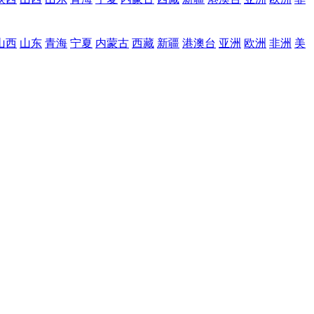
山西
山东
青海
宁夏
内蒙古
西藏
新疆
港澳台
亚洲
欧洲
非洲
美