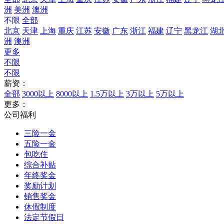
洲
美洲
澳洲
不限
全部
北京
天津
上海
重庆
江苏
安徽
广东
浙江
福建
辽宁
黑龙江
湖
洲
澳洲
更多
不限
不限
薪资：
全部
3000以上
8000以上
1.5万以上
3万以上
5万以上
更多：
公司福利
三险一金
五险一金
包吃住
综合补贴
年终奖金
奖励计划
销售奖金
休假制度
法定节假日