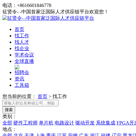
电话：+8616601846778
征贤令- -中国首家泛国际人才供应链平台欢迎您！
首页
找工作
找人才
找企业
学术会议
全球直播
招聘会
资讯
工具箱
您当前的位置：
首页
>
找工作
类别：
全部
硬件工程师
单片机
电路设计
驱动开发
系统集成
FPGA开
地点：
全部
北京
天津
上海
重庆
江苏
安徽
广东
浙江
福建
辽宁
黑龙