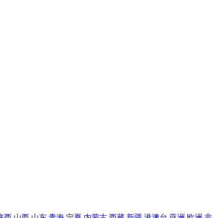
陕西
山西
山东
青海
宁夏
内蒙古
西藏
新疆
港澳台
亚洲
欧洲
非