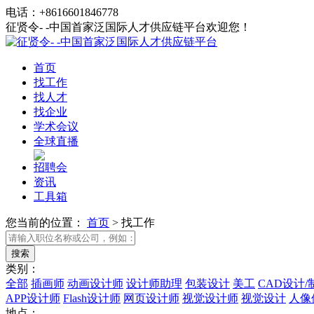
电话：+8616601846778
征贤令- -中国首家泛国际人才供应链平台欢迎您！
首页
找工作
找人才
找企业
学术会议
全球直播
招聘会
资讯
工具箱
您当前的位置：
首页
>
找工作
类别：
全部
插画师
动画设计师
设计师助理
包装设计
美工
CAD设计/
APP设计师
Flash设计师
网页设计师
视觉设计师
视觉设计
人像
地点：