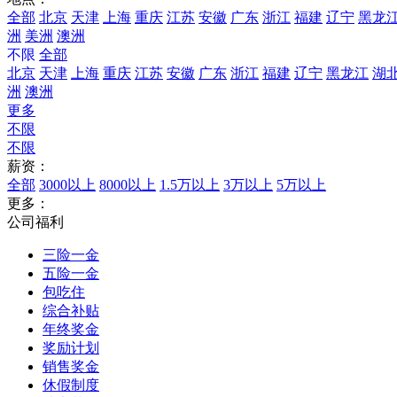
全部
北京
天津
上海
重庆
江苏
安徽
广东
浙江
福建
辽宁
黑龙
洲
美洲
澳洲
不限
全部
北京
天津
上海
重庆
江苏
安徽
广东
浙江
福建
辽宁
黑龙江
湖
洲
澳洲
更多
不限
不限
薪资：
全部
3000以上
8000以上
1.5万以上
3万以上
5万以上
更多：
公司福利
三险一金
五险一金
包吃住
综合补贴
年终奖金
奖励计划
销售奖金
休假制度