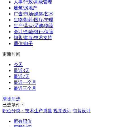
人事/行政/高级管理
建筑/房地产
广告/市场/媒体/艺术
生物/制药/医疗/护理
生产/营运/采购/物流
会计/金融/银行/保险
销售/客服/技术支持
通信/电子
更新时间
今天
最近3天
最近7天
最近一个月
最近三个月
清除所选
已选条件：
职位分类：技术生产质量
视觉设计
包装设计
所有职位