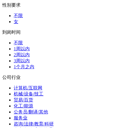
性别要求
不限
女
到岗时间
不限
1周以内
2周以内
3周以内
1个月之内
公司行业
计算机/互联网
机械/设备/技工
贸易/百货
化工/能源
公务员/翻译/其他
服务业
咨询/法律/教育/科研