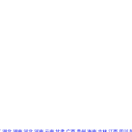
江
湖北
湖南
河北
河南
云南
甘肃
广西
贵州
海南
吉林
江西
四川