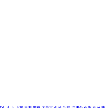
陕西
山西
山东
青海
宁夏
内蒙古
西藏
新疆
港澳台
亚洲
欧洲
非