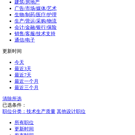
建筑/房地产
广告/市场/媒体/艺术
生物/制药/医疗/护理
生产/营运/采购/物流
会计/金融/银行/保险
销售/客服/技术支持
通信/电子
更新时间
今天
最近3天
最近7天
最近一个月
最近三个月
清除所选
已选条件：
职位分类：技术生产质量
其他设计职位
所有职位
更新时间