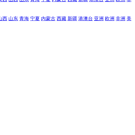
山西
山东
青海
宁夏
内蒙古
西藏
新疆
港澳台
亚洲
欧洲
非洲
美