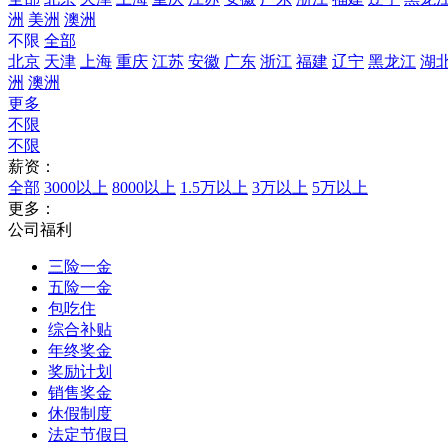
洲
美洲
澳洲
不限
全部
北京
天津
上海
重庆
江苏
安徽
广东
浙江
福建
辽宁
黑龙江
湖
洲
澳洲
更多
不限
不限
薪资：
全部
3000以上
8000以上
1.5万以上
3万以上
5万以上
更多：
公司福利
三险一金
五险一金
包吃住
综合补贴
年终奖金
奖励计划
销售奖金
休假制度
法定节假日