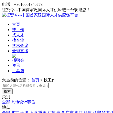
电话：+8616601846778
征贤令- -中国首家泛国际人才供应链平台欢迎您！
首页
找工作
找人才
找企业
学术会议
全球直播
招聘会
资讯
工具箱
您当前的位置：
首页
>
找工作
类别：
全部
其他设计职位
地点：
全部
北京
天津
上海
重庆
江苏
安徽
广东
浙江
福建
辽宁
黑龙