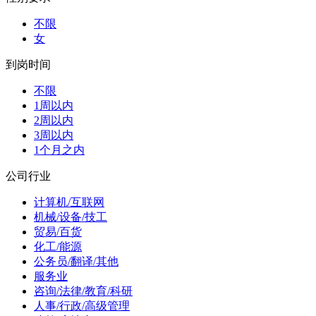
不限
女
到岗时间
不限
1周以内
2周以内
3周以内
1个月之内
公司行业
计算机/互联网
机械/设备/技工
贸易/百货
化工/能源
公务员/翻译/其他
服务业
咨询/法律/教育/科研
人事/行政/高级管理