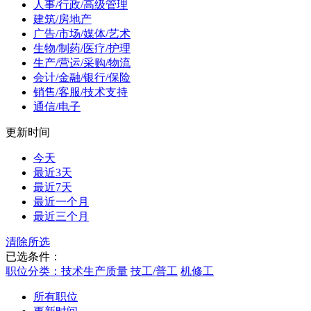
人事/行政/高级管理
建筑/房地产
广告/市场/媒体/艺术
生物/制药/医疗/护理
生产/营运/采购/物流
会计/金融/银行/保险
销售/客服/技术支持
通信/电子
更新时间
今天
最近3天
最近7天
最近一个月
最近三个月
清除所选
已选条件：
职位分类：技术生产质量
技工/普工
机修工
所有职位