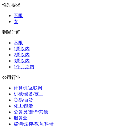
性别要求
不限
女
到岗时间
不限
1周以内
2周以内
3周以内
1个月之内
公司行业
计算机/互联网
机械/设备/技工
贸易/百货
化工/能源
公务员/翻译/其他
服务业
咨询/法律/教育/科研