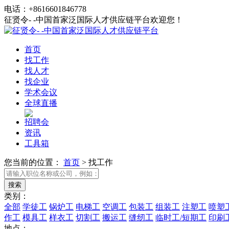
电话：+8616601846778
征贤令- -中国首家泛国际人才供应链平台欢迎您！
首页
找工作
找人才
找企业
学术会议
全球直播
招聘会
资讯
工具箱
您当前的位置：
首页
>
找工作
类别：
全部
学徒工
锅炉工
电梯工
空调工
包装工
组装工
注塑工
喷塑
作工
模具工
样衣工
切割工
搬运工
缝纫工
临时工/短期工
印刷
地点：