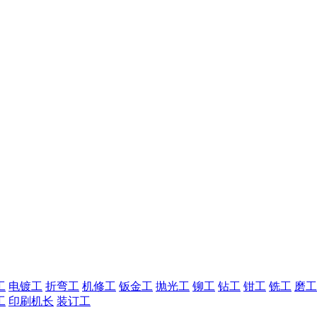
工
电镀工
折弯工
机修工
钣金工
抛光工
铆工
钻工
钳工
铣工
磨工
工
印刷机长
装订工