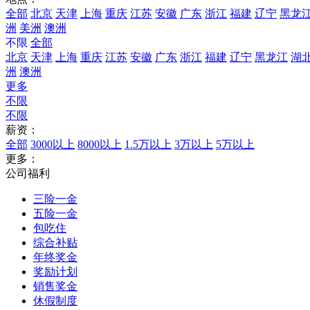
全部
北京
天津
上海
重庆
江苏
安徽
广东
浙江
福建
辽宁
黑龙
洲
美洲
澳洲
不限
全部
北京
天津
上海
重庆
江苏
安徽
广东
浙江
福建
辽宁
黑龙江
湖
洲
澳洲
更多
不限
不限
薪资：
全部
3000以上
8000以上
1.5万以上
3万以上
5万以上
更多：
公司福利
三险一金
五险一金
包吃住
综合补贴
年终奖金
奖励计划
销售奖金
休假制度