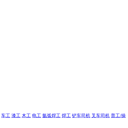
车工
漆工
木工
电工
氩弧焊工
焊工
铲车司机
叉车司机
普工/操