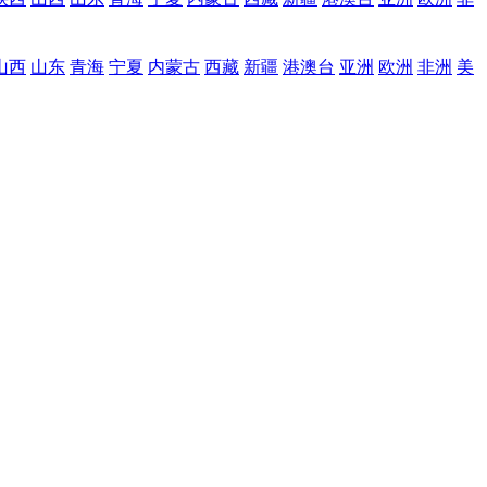
山西
山东
青海
宁夏
内蒙古
西藏
新疆
港澳台
亚洲
欧洲
非洲
美