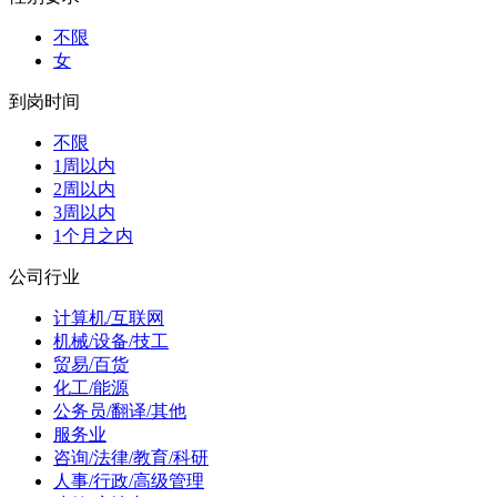
不限
女
到岗时间
不限
1周以内
2周以内
3周以内
1个月之内
公司行业
计算机/互联网
机械/设备/技工
贸易/百货
化工/能源
公务员/翻译/其他
服务业
咨询/法律/教育/科研
人事/行政/高级管理