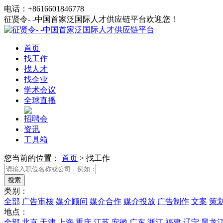
电话：+8616601846778
征贤令- -中国首家泛国际人才供应链平台欢迎您！
首页
找工作
找人才
找企业
学术会议
全球直播
招聘会
资讯
工具箱
您当前的位置：
首页
>
找工作
类别：
全部
广告审核
媒介顾问
媒介合作
媒介投放
广告制作
文案
策
地点：
全部
北京
天津
上海
重庆
江苏
安徽
广东
浙江
福建
辽宁
黑龙