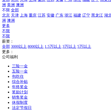
洲
美洲
澳洲
不限
全部
北京
天津
上海
重庆
江苏
安徽
广东
浙江
福建
辽宁
黑龙江
湖
洲
澳洲
更多
不限
不限
薪资：
全部
3000以上
8000以上
1.5万以上
3万以上
5万以上
更多：
公司福利
三险一金
五险一金
包吃住
综合补贴
年终奖金
奖励计划
销售奖金
休假制度
法定节假日