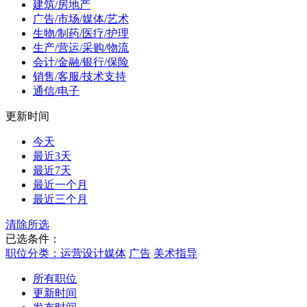
建筑/房地产
广告/市场/媒体/艺术
生物/制药/医疗/护理
生产/营运/采购/物流
会计/金融/银行/保险
销售/客服/技术支持
通信/电子
更新时间
今天
最近3天
最近7天
最近一个月
最近三个月
清除所选
已选条件：
职位分类：运营设计媒体
广告
美术指导
所有职位
更新时间