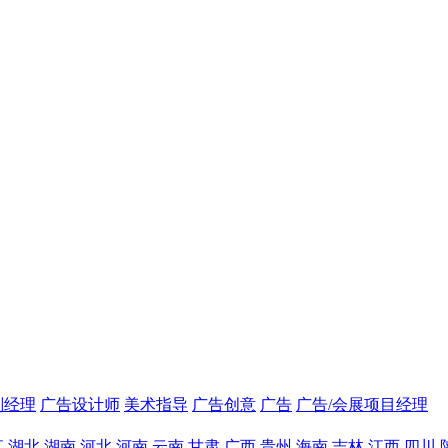
划经理
广告设计师
美术指导
广告创意
广告
广告/会展项目经理
江
湖北
湖南
河北
河南
云南
甘肃
广西
贵州
海南
吉林
江西
四川