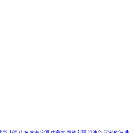
陕西
山西
山东
青海
宁夏
内蒙古
西藏
新疆
港澳台
亚洲
欧洲
非