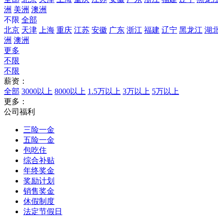
洲
美洲
澳洲
不限
全部
北京
天津
上海
重庆
江苏
安徽
广东
浙江
福建
辽宁
黑龙江
湖
洲
澳洲
更多
不限
不限
薪资：
全部
3000以上
8000以上
1.5万以上
3万以上
5万以上
更多：
公司福利
三险一金
五险一金
包吃住
综合补贴
年终奖金
奖励计划
销售奖金
休假制度
法定节假日