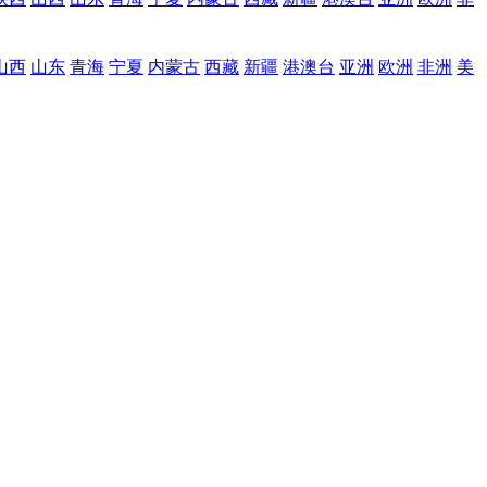
山西
山东
青海
宁夏
内蒙古
西藏
新疆
港澳台
亚洲
欧洲
非洲
美