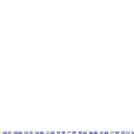
江
湖北
湖南
河北
河南
云南
甘肃
广西
贵州
海南
吉林
江西
四川