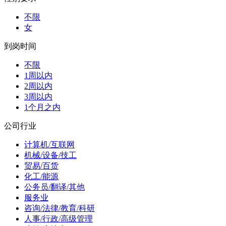
不限
女
到岗时间
不限
1周以内
2周以内
3周以内
1个月之内
公司行业
计算机/互联网
机械/设备/技工
贸易/百货
化工/能源
公务员/翻译/其他
服务业
咨询/法律/教育/科研
人事/行政/高级管理