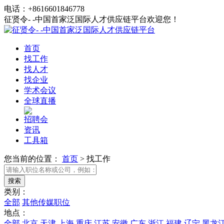
电话：+8616601846778
征贤令- -中国首家泛国际人才供应链平台欢迎您！
首页
找工作
找人才
找企业
学术会议
全球直播
招聘会
资讯
工具箱
您当前的位置：
首页
>
找工作
类别：
全部
其他传媒职位
地点：
全部
北京
天津
上海
重庆
江苏
安徽
广东
浙江
福建
辽宁
黑龙