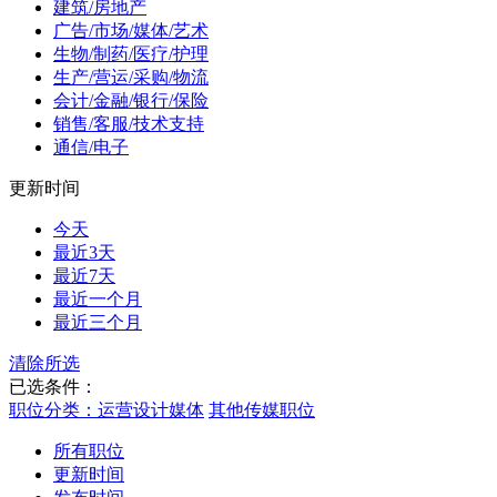
建筑/房地产
广告/市场/媒体/艺术
生物/制药/医疗/护理
生产/营运/采购/物流
会计/金融/银行/保险
销售/客服/技术支持
通信/电子
更新时间
今天
最近3天
最近7天
最近一个月
最近三个月
清除所选
已选条件：
职位分类：运营设计媒体
其他传媒职位
所有职位
更新时间