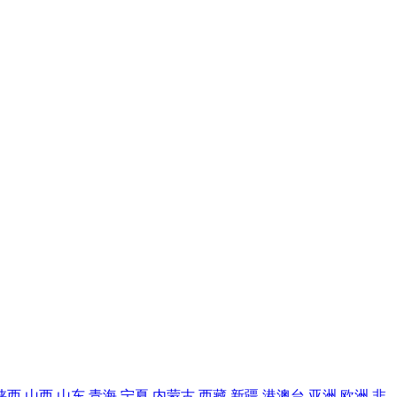
陕西
山西
山东
青海
宁夏
内蒙古
西藏
新疆
港澳台
亚洲
欧洲
非