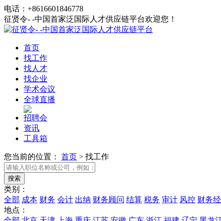
电话：+8616601846778
征贤令- -中国首家泛国际人才供应链平台欢迎您！
首页
找工作
找人才
找企业
学术会议
全球直播
招聘会
资讯
工具箱
您当前的位置：
首页
>
找工作
类别：
全部
成本
财务
会计
出纳
财务顾问
结算
税务
审计
风控
财务经
地点：
全部
北京
天津
上海
重庆
江苏
安徽
广东
浙江
福建
辽宁
黑龙