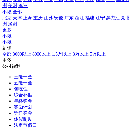
洲
美洲
澳洲
不限
全部
北京
天津
上海
重庆
江苏
安徽
广东
浙江
福建
辽宁
黑龙江
湖
洲
澳洲
更多
不限
不限
薪资：
全部
3000以上
8000以上
1.5万以上
3万以上
5万以上
更多：
公司福利
三险一金
五险一金
包吃住
综合补贴
年终奖金
奖励计划
销售奖金
休假制度
法定节假日