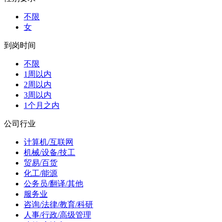
不限
女
到岗时间
不限
1周以内
2周以内
3周以内
1个月之内
公司行业
计算机/互联网
机械/设备/技工
贸易/百货
化工/能源
公务员/翻译/其他
服务业
咨询/法律/教育/科研
人事/行政/高级管理