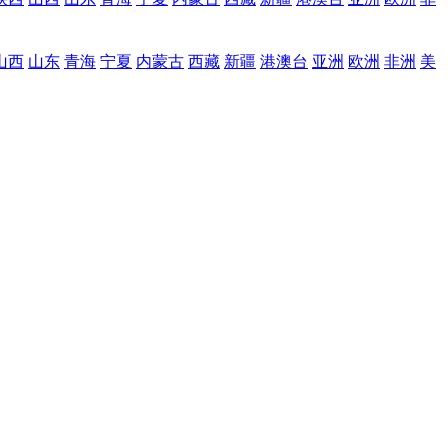
山西
山东
青海
宁夏
内蒙古
西藏
新疆
港澳台
亚洲
欧洲
非洲
美