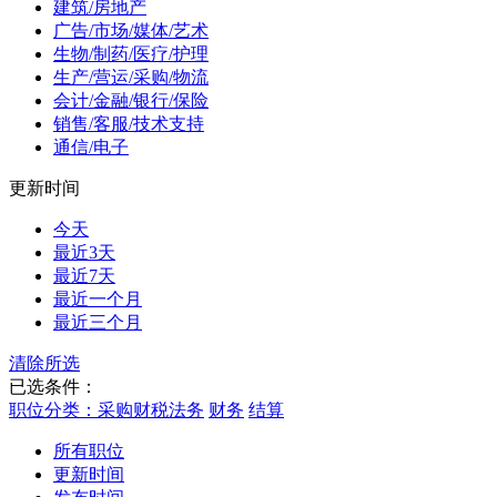
建筑/房地产
广告/市场/媒体/艺术
生物/制药/医疗/护理
生产/营运/采购/物流
会计/金融/银行/保险
销售/客服/技术支持
通信/电子
更新时间
今天
最近3天
最近7天
最近一个月
最近三个月
清除所选
已选条件：
职位分类：采购财税法务
财务
结算
所有职位
更新时间