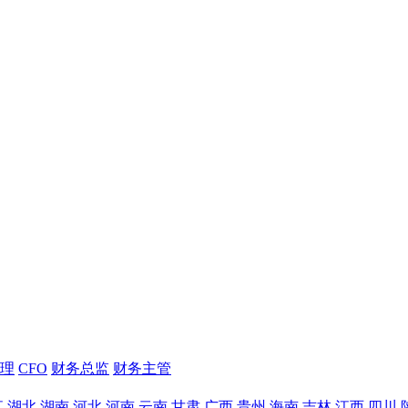
理
CFO
财务总监
财务主管
江
湖北
湖南
河北
河南
云南
甘肃
广西
贵州
海南
吉林
江西
四川