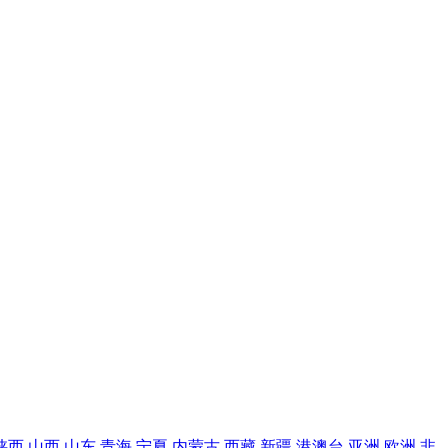
陕西
山西
山东
青海
宁夏
内蒙古
西藏
新疆
港澳台
亚洲
欧洲
非