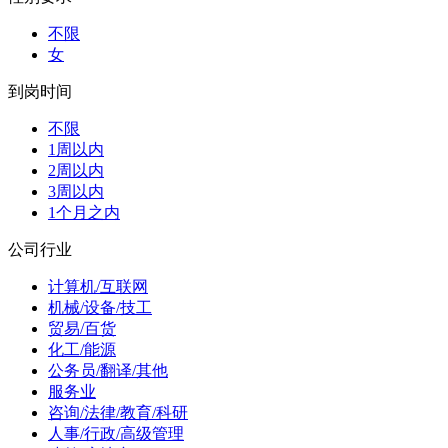
不限
女
到岗时间
不限
1周以内
2周以内
3周以内
1个月之内
公司行业
计算机/互联网
机械/设备/技工
贸易/百货
化工/能源
公务员/翻译/其他
服务业
咨询/法律/教育/科研
人事/行政/高级管理