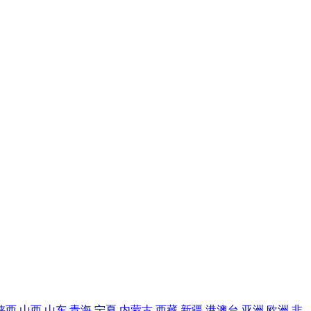
陕西
山西
山东
青海
宁夏
内蒙古
西藏
新疆
港澳台
亚洲
欧洲
非