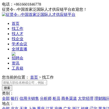
电话：+8616601846778
征贤令- -中国首家泛国际人才供应链平台欢迎您！
首页
找工作
找人才
找企业
学术会议
全球直播
招聘会
资讯
工具箱
您当前的位置：
首页
>
找工作
类别：
全部
银行
信用卡销售
分析师
柜员
商务渠道
大堂经理
理财顾
地点：
全部
北京
天津
上海
重庆
江苏
安徽
广东
浙江
福建
辽宁
黑龙