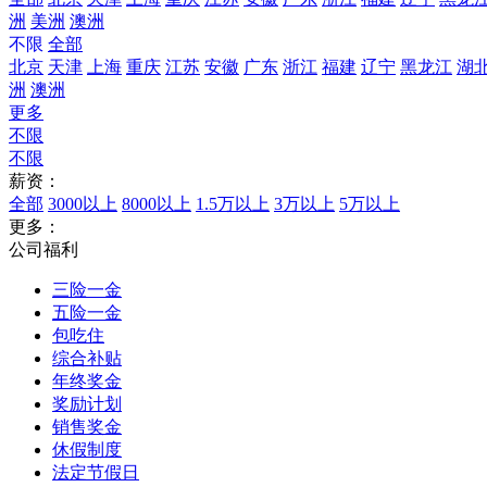
洲
美洲
澳洲
不限
全部
北京
天津
上海
重庆
江苏
安徽
广东
浙江
福建
辽宁
黑龙江
湖
洲
澳洲
更多
不限
不限
薪资：
全部
3000以上
8000以上
1.5万以上
3万以上
5万以上
更多：
公司福利
三险一金
五险一金
包吃住
综合补贴
年终奖金
奖励计划
销售奖金
休假制度
法定节假日