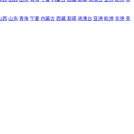
山西
山东
青海
宁夏
内蒙古
西藏
新疆
港澳台
亚洲
欧洲
非洲
美