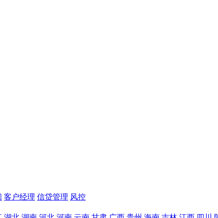
问
客户经理
信贷管理
风控
江
湖北
湖南
河北
河南
云南
甘肃
广西
贵州
海南
吉林
江西
四川