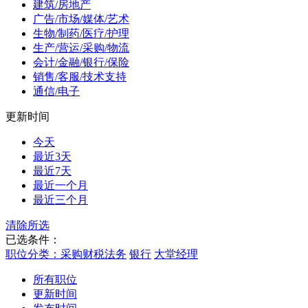
建筑/房地产
广告/市场/媒体/艺术
生物/制药/医疗/护理
生产/营运/采购/物流
会计/金融/银行/保险
销售/客服/技术支持
通信/电子
更新时间
今天
最近3天
最近7天
最近一个月
最近三个月
清除所选
已选条件：
职位分类：采购财税法务
银行
大堂经理
所有职位
更新时间