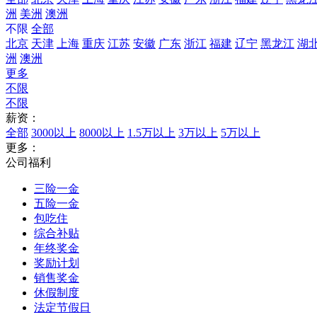
洲
美洲
澳洲
不限
全部
北京
天津
上海
重庆
江苏
安徽
广东
浙江
福建
辽宁
黑龙江
湖
洲
澳洲
更多
不限
不限
薪资：
全部
3000以上
8000以上
1.5万以上
3万以上
5万以上
更多：
公司福利
三险一金
五险一金
包吃住
综合补贴
年终奖金
奖励计划
销售奖金
休假制度
法定节假日