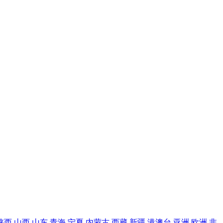
陕西
山西
山东
青海
宁夏
内蒙古
西藏
新疆
港澳台
亚洲
欧洲
非