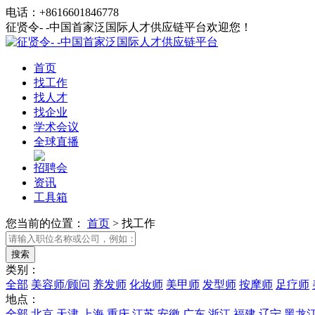
电话：+8616601846778
征贤令- -中国首家泛国际人才供应链平台欢迎您！
首页
找工作
找人才
找企业
学术会议
全球直播
招聘会
资讯
工具箱
您当前的位置：
首页
>
找工作
类别：
全部
美容师/顾问
养发师
化妆师
美甲师
发型师
按摩师
足疗师
地点：
全部
北京
天津
上海
重庆
江苏
安徽
广东
浙江
福建
辽宁
黑龙