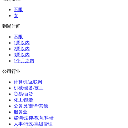
不限
女
到岗时间
不限
1周以内
2周以内
3周以内
1个月之内
公司行业
计算机/互联网
机械/设备/技工
贸易/百货
化工/能源
公务员/翻译/其他
服务业
咨询/法律/教育/科研
人事/行政/高级管理