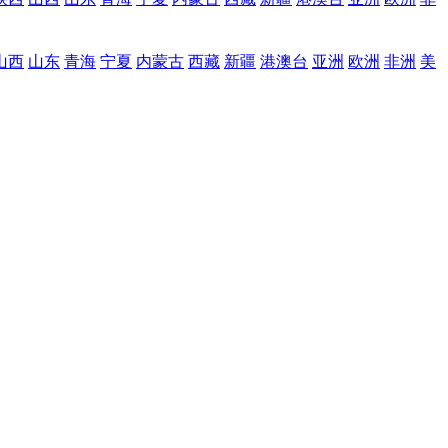
山西
山东
青海
宁夏
内蒙古
西藏
新疆
港澳台
亚洲
欧洲
非洲
美