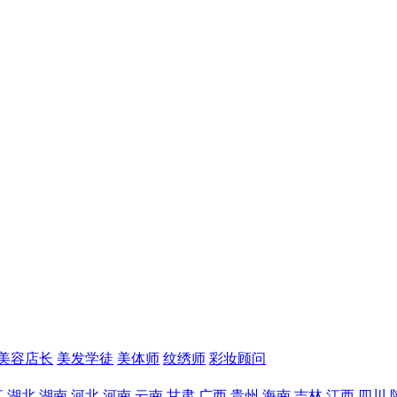
美容店长
美发学徒
美体师
纹绣师
彩妆顾问
江
湖北
湖南
河北
河南
云南
甘肃
广西
贵州
海南
吉林
江西
四川