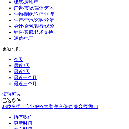
建筑/房地产
广告/市场/媒体/艺术
生物/制药/医疗/护理
生产/营运/采购/物流
会计/金融/银行/保险
销售/客服/技术支持
通信/电子
更新时间
今天
最近3天
最近7天
最近一个月
最近三个月
清除所选
已选条件：
职位分类：专业服务大类
美容保健
美容师/顾问
所有职位
更新时间