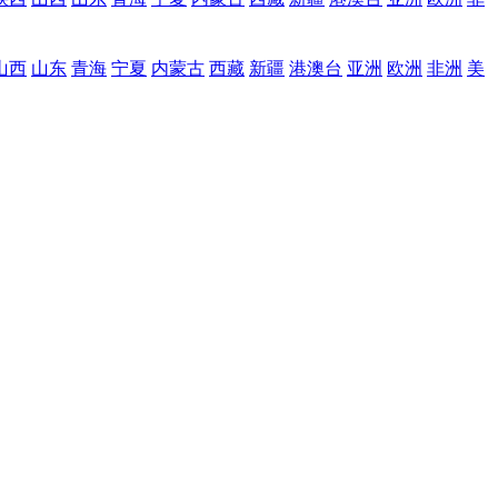
山西
山东
青海
宁夏
内蒙古
西藏
新疆
港澳台
亚洲
欧洲
非洲
美