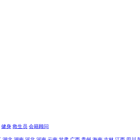
健身
救生员
会籍顾问
江
湖北
湖南
河北
河南
云南
甘肃
广西
贵州
海南
吉林
江西
四川