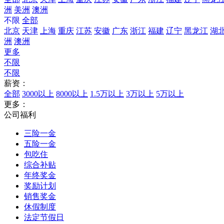
洲
美洲
澳洲
不限
全部
北京
天津
上海
重庆
江苏
安徽
广东
浙江
福建
辽宁
黑龙江
湖
洲
澳洲
更多
不限
不限
薪资：
全部
3000以上
8000以上
1.5万以上
3万以上
5万以上
更多：
公司福利
三险一金
五险一金
包吃住
综合补贴
年终奖金
奖励计划
销售奖金
休假制度
法定节假日