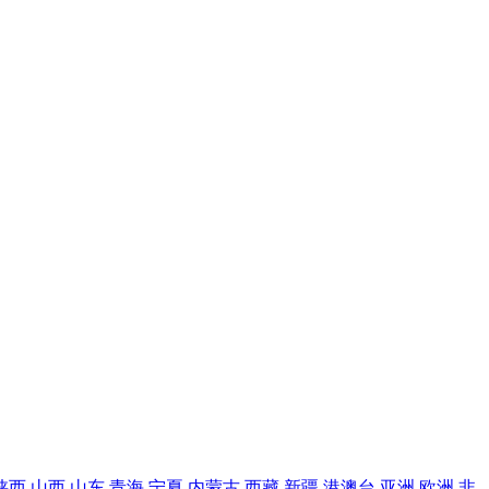
陕西
山西
山东
青海
宁夏
内蒙古
西藏
新疆
港澳台
亚洲
欧洲
非