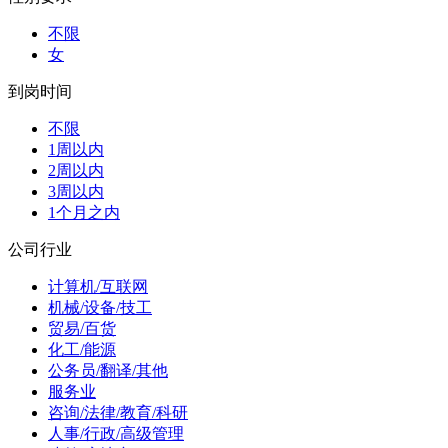
不限
女
到岗时间
不限
1周以内
2周以内
3周以内
1个月之内
公司行业
计算机/互联网
机械/设备/技工
贸易/百货
化工/能源
公务员/翻译/其他
服务业
咨询/法律/教育/科研
人事/行政/高级管理