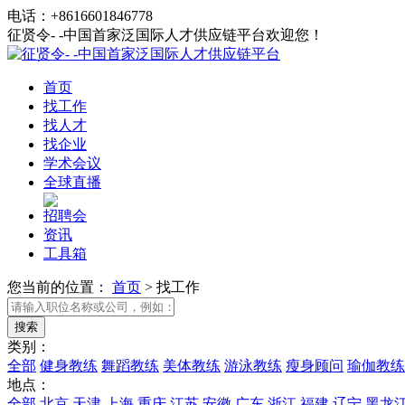
电话：+8616601846778
征贤令- -中国首家泛国际人才供应链平台欢迎您！
首页
找工作
找人才
找企业
学术会议
全球直播
招聘会
资讯
工具箱
您当前的位置：
首页
>
找工作
类别：
全部
健身教练
舞蹈教练
美体教练
游泳教练
瘦身顾问
瑜伽教练
地点：
全部
北京
天津
上海
重庆
江苏
安徽
广东
浙江
福建
辽宁
黑龙