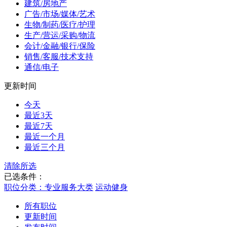
建筑/房地产
广告/市场/媒体/艺术
生物/制药/医疗/护理
生产/营运/采购/物流
会计/金融/银行/保险
销售/客服/技术支持
通信/电子
更新时间
今天
最近3天
最近7天
最近一个月
最近三个月
清除所选
已选条件：
职位分类：专业服务大类
运动健身
所有职位
更新时间