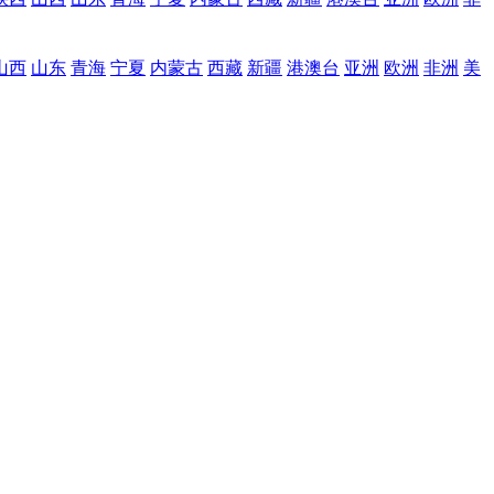
山西
山东
青海
宁夏
内蒙古
西藏
新疆
港澳台
亚洲
欧洲
非洲
美