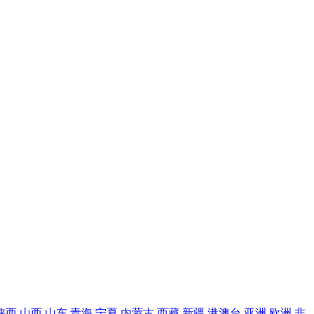
陕西
山西
山东
青海
宁夏
内蒙古
西藏
新疆
港澳台
亚洲
欧洲
非