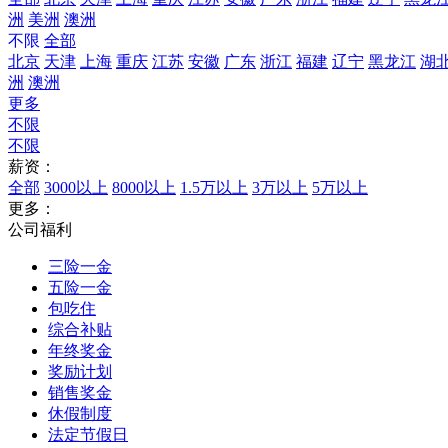
洲
美洲
澳洲
不限
全部
北京
天津
上海
重庆
江苏
安徽
广东
浙江
福建
辽宁
黑龙江
湖
洲
澳洲
更多
不限
不限
薪资：
全部
3000以上
8000以上
1.5万以上
3万以上
5万以上
更多：
公司福利
三险一金
五险一金
包吃住
综合补贴
年终奖金
奖励计划
销售奖金
休假制度
法定节假日