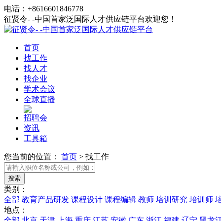
电话：+8616601846778
征贤令- -中国首家泛国际人才供应链平台欢迎您！
首页
找工作
找人才
找企业
学术会议
全球直播
招聘会
资讯
工具箱
您当前的位置：
首页
>
找工作
类别：
全部
教育产品研发
课程设计
课程编辑
教师
培训研究
培训师
地点：
全部
北京
天津
上海
重庆
江苏
安徽
广东
浙江
福建
辽宁
黑龙