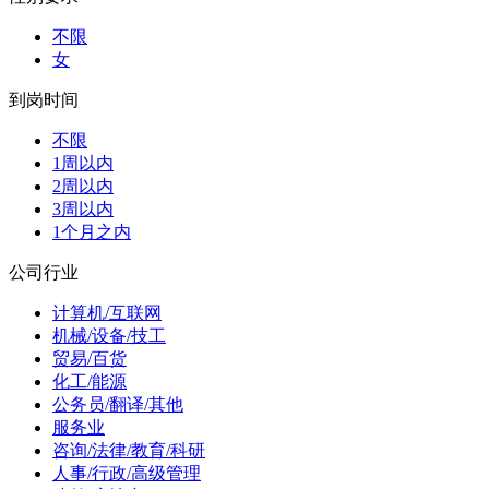
不限
女
到岗时间
不限
1周以内
2周以内
3周以内
1个月之内
公司行业
计算机/互联网
机械/设备/技工
贸易/百货
化工/能源
公务员/翻译/其他
服务业
咨询/法律/教育/科研
人事/行政/高级管理