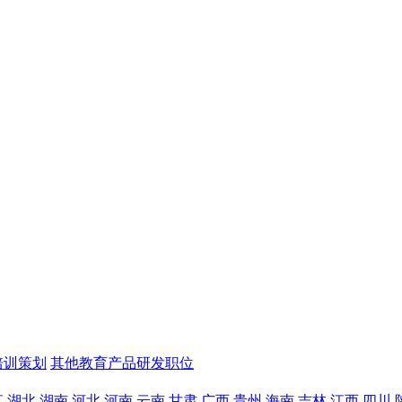
培训策划
其他教育产品研发职位
江
湖北
湖南
河北
河南
云南
甘肃
广西
贵州
海南
吉林
江西
四川