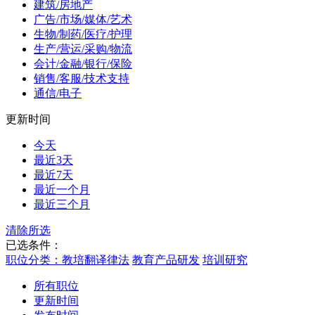
建筑/房地产
广告/市场/媒体/艺术
生物/制药/医疗/护理
生产/营运/采购/物流
会计/金融/银行/保险
销售/客服/技术支持
通信/电子
更新时间
今天
最近3天
最近7天
最近一个月
最近三个月
清除所选
已选条件：
职位分类：教培翻译律法
教育产品研发
培训研究
所有职位
更新时间