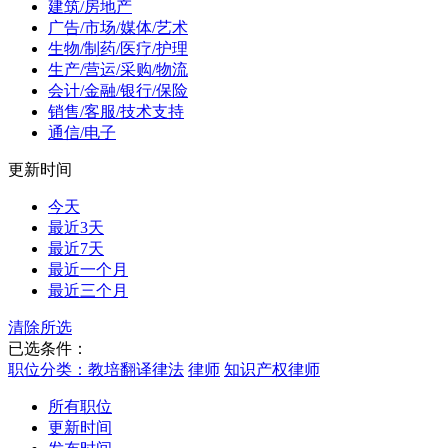
建筑/房地产
广告/市场/媒体/艺术
生物/制药/医疗/护理
生产/营运/采购/物流
会计/金融/银行/保险
销售/客服/技术支持
通信/电子
更新时间
今天
最近3天
最近7天
最近一个月
最近三个月
清除所选
已选条件：
职位分类：教培翻译律法
律师
知识产权律师
所有职位
更新时间