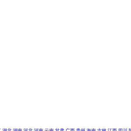
江
湖北
湖南
河北
河南
云南
甘肃
广西
贵州
海南
吉林
江西
四川