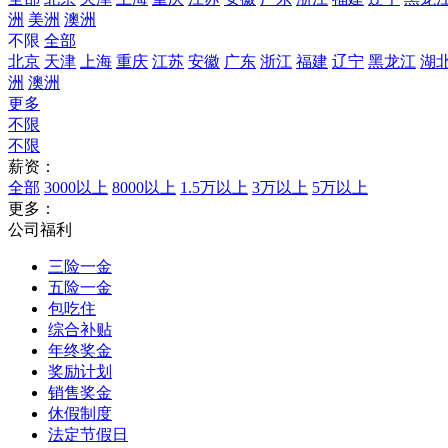
洲
美洲
澳洲
不限
全部
北京
天津
上海
重庆
江苏
安徽
广东
浙江
福建
辽宁
黑龙江
湖
洲
澳洲
更多
不限
不限
薪资：
全部
3000以上
8000以上
1.5万以上
3万以上
5万以上
更多：
公司福利
三险一金
五险一金
包吃住
综合补贴
年终奖金
奖励计划
销售奖金
休假制度
法定节假日