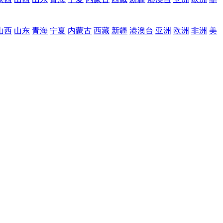
山西
山东
青海
宁夏
内蒙古
西藏
新疆
港澳台
亚洲
欧洲
非洲
美