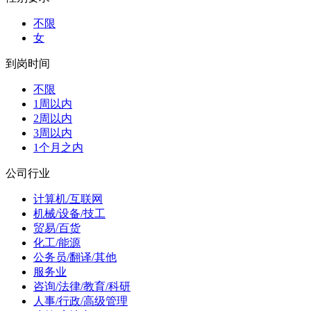
不限
女
到岗时间
不限
1周以内
2周以内
3周以内
1个月之内
公司行业
计算机/互联网
机械/设备/技工
贸易/百货
化工/能源
公务员/翻译/其他
服务业
咨询/法律/教育/科研
人事/行政/高级管理