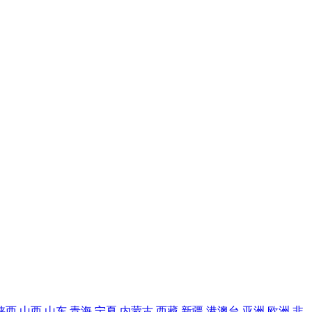
陕西
山西
山东
青海
宁夏
内蒙古
西藏
新疆
港澳台
亚洲
欧洲
非