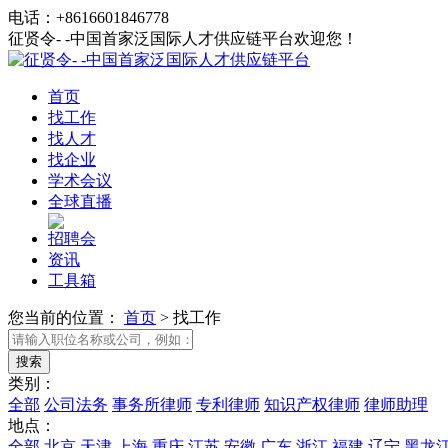
电话：+8616601846778
征贤令- -中国首家泛国际人才供应链平台欢迎您！
首页
找工作
找人才
找企业
学术会议
全球直播
招聘会
资讯
工具箱
您当前的位置：
首页
>
找工作
类别：
全部
公司法务
事务所律师
专利律师
知识产权律师
律师助理
地点：
全部
北京
天津
上海
重庆
江苏
安徽
广东
浙江
福建
辽宁
黑龙