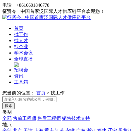
电话：+8616601846778
征贤令- -中国首家泛国际人才供应链平台欢迎您！
首页
找工作
找人才
找企业
学术会议
全球直播
招聘会
资讯
工具箱
您当前的位置：
首页
>
找工作
类别：
全部
售前工程师
售后工程师
销售技术支持
地点：
全部
北京
天津
上海
重庆
江苏
安徽
广东
浙江
福建
辽宁
黑龙