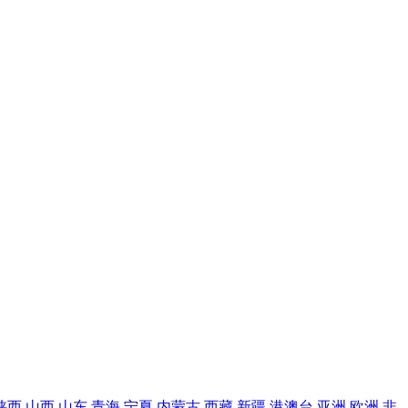
陕西
山西
山东
青海
宁夏
内蒙古
西藏
新疆
港澳台
亚洲
欧洲
非