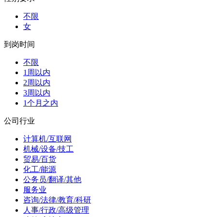
不限
女
到岗时间
不限
1周以内
2周以内
3周以内
1个月之内
公司行业
计算机/互联网
机械/设备/技工
贸易/百货
化工/能源
公务员/翻译/其他
服务业
咨询/法律/教育/科研
人事/行政/高级管理