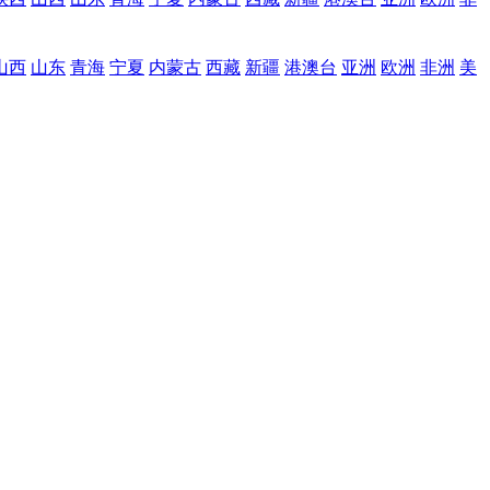
山西
山东
青海
宁夏
内蒙古
西藏
新疆
港澳台
亚洲
欧洲
非洲
美