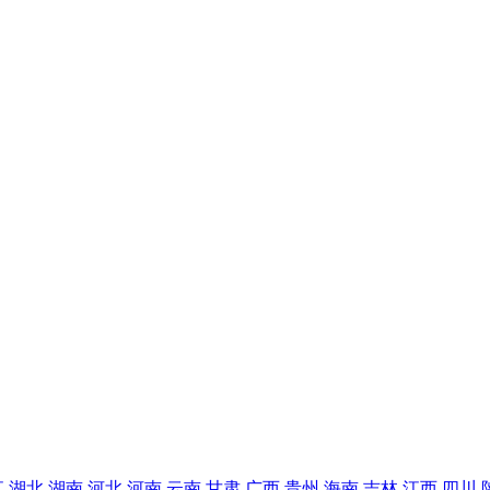
江
湖北
湖南
河北
河南
云南
甘肃
广西
贵州
海南
吉林
江西
四川