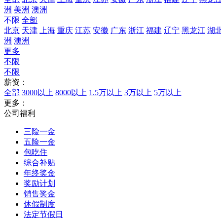
洲
美洲
澳洲
不限
全部
北京
天津
上海
重庆
江苏
安徽
广东
浙江
福建
辽宁
黑龙江
湖
洲
澳洲
更多
不限
不限
薪资：
全部
3000以上
8000以上
1.5万以上
3万以上
5万以上
更多：
公司福利
三险一金
五险一金
包吃住
综合补贴
年终奖金
奖励计划
销售奖金
休假制度
法定节假日