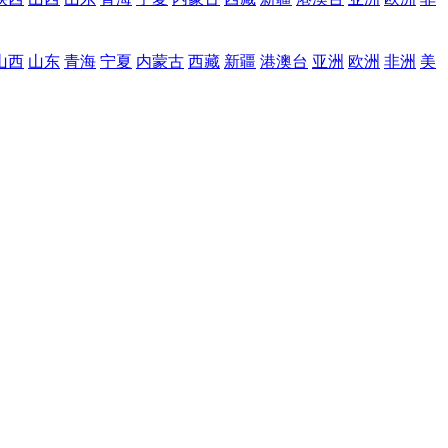
山西
山东
青海
宁夏
内蒙古
西藏
新疆
港澳台
亚洲
欧洲
非洲
美