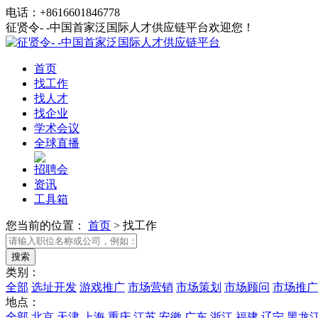
电话：+8616601846778
征贤令- -中国首家泛国际人才供应链平台欢迎您！
首页
找工作
找人才
找企业
学术会议
全球直播
招聘会
资讯
工具箱
您当前的位置：
首页
>
找工作
类别：
全部
选址开发
游戏推广
市场营销
市场策划
市场顾问
市场推广
地点：
全部
北京
天津
上海
重庆
江苏
安徽
广东
浙江
福建
辽宁
黑龙