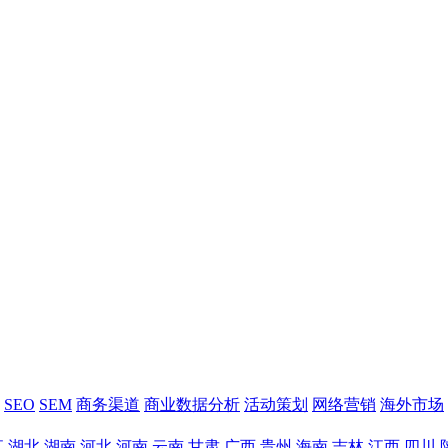
SEO
SEM
商务渠道
商业数据分析
活动策划
网络营销
海外市场
江
湖北
湖南
河北
河南
云南
甘肃
广西
贵州
海南
吉林
江西
四川