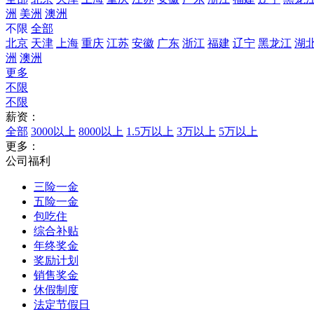
洲
美洲
澳洲
不限
全部
北京
天津
上海
重庆
江苏
安徽
广东
浙江
福建
辽宁
黑龙江
湖
洲
澳洲
更多
不限
不限
薪资：
全部
3000以上
8000以上
1.5万以上
3万以上
5万以上
更多：
公司福利
三险一金
五险一金
包吃住
综合补贴
年终奖金
奖励计划
销售奖金
休假制度
法定节假日