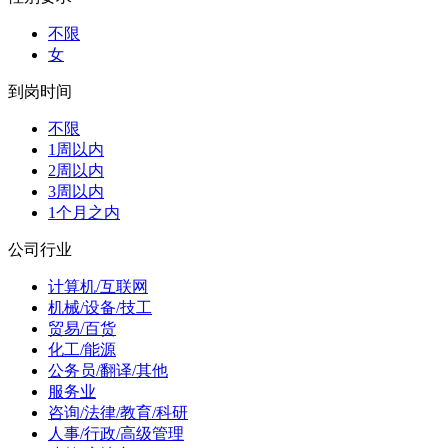
不限
女
到岗时间
不限
1周以内
2周以内
3周以内
1个月之内
公司行业
计算机/互联网
机械/设备/技工
贸易/百货
化工/能源
公务员/翻译/其他
服务业
咨询/法律/教育/科研
人事/行政/高级管理