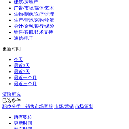
建筑/房地产
广告/市场/媒体/艺术
生物/制药/医疗/护理
生产/营运/采购/物流
会计/金融/银行/保险
销售/客服/技术支持
通信/电子
更新时间
今天
最近3天
最近7天
最近一个月
最近三个月
清除所选
已选条件：
职位分类：销售市场客服
市场/营销
市场策划
所有职位
更新时间