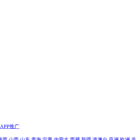
APP推广
陕西
山西
山东
青海
宁夏
内蒙古
西藏
新疆
港澳台
亚洲
欧洲
非