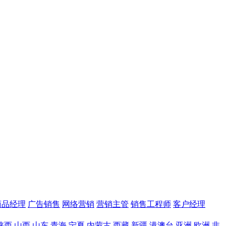
商品经理
广告销售
网络营销
营销主管
销售工程师
客户经理
陕西
山西
山东
青海
宁夏
内蒙古
西藏
新疆
港澳台
亚洲
欧洲
非