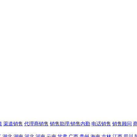
道
渠道销售
代理商销售
销售助理/销售内勤
电话销售
销售顾问
江
湖北
湖南
河北
河南
云南
甘肃
广西
贵州
海南
吉林
江西
四川