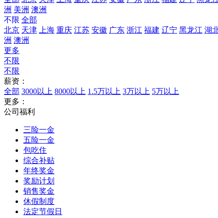
洲
美洲
澳洲
不限
全部
北京
天津
上海
重庆
江苏
安徽
广东
浙江
福建
辽宁
黑龙江
湖
洲
澳洲
更多
不限
不限
薪资：
全部
3000以上
8000以上
1.5万以上
3万以上
5万以上
更多：
公司福利
三险一金
五险一金
包吃住
综合补贴
年终奖金
奖励计划
销售奖金
休假制度
法定节假日