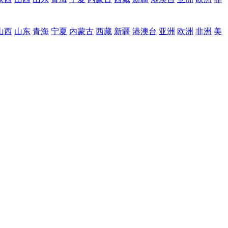
山西
山东
青海
宁夏
内蒙古
西藏
新疆
港澳台
亚洲
欧洲
非洲
美