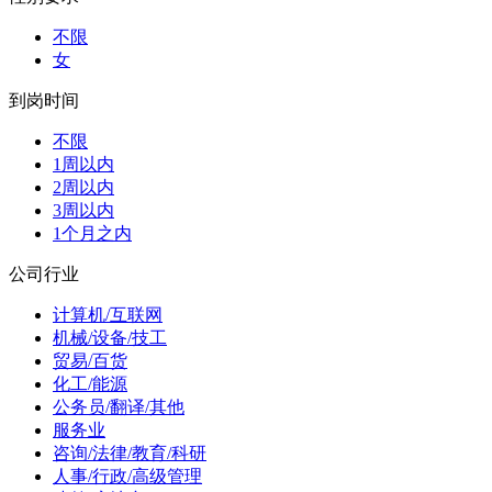
不限
女
到岗时间
不限
1周以内
2周以内
3周以内
1个月之内
公司行业
计算机/互联网
机械/设备/技工
贸易/百货
化工/能源
公务员/翻译/其他
服务业
咨询/法律/教育/科研
人事/行政/高级管理