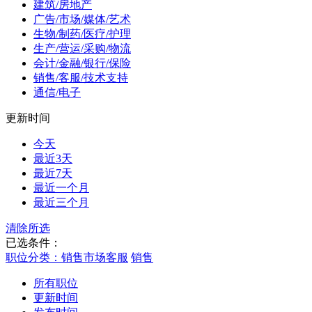
建筑/房地产
广告/市场/媒体/艺术
生物/制药/医疗/护理
生产/营运/采购/物流
会计/金融/银行/保险
销售/客服/技术支持
通信/电子
更新时间
今天
最近3天
最近7天
最近一个月
最近三个月
清除所选
已选条件：
职位分类：销售市场客服
销售
所有职位
更新时间