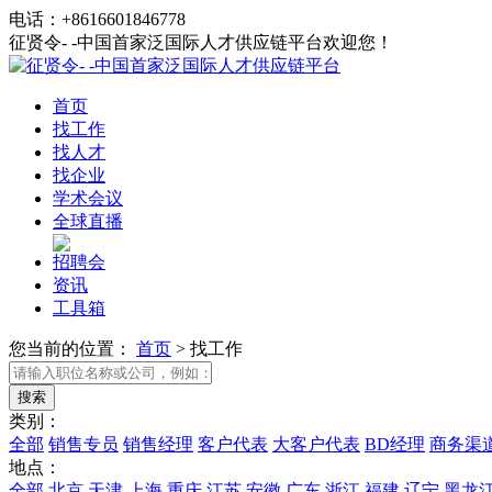
电话：+8616601846778
征贤令- -中国首家泛国际人才供应链平台欢迎您！
首页
找工作
找人才
找企业
学术会议
全球直播
招聘会
资讯
工具箱
您当前的位置：
首页
>
找工作
类别：
全部
销售专员
销售经理
客户代表
大客户代表
BD经理
商务渠
地点：
全部
北京
天津
上海
重庆
江苏
安徽
广东
浙江
福建
辽宁
黑龙