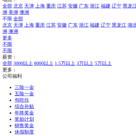
全部
北京
天津
上海
重庆
江苏
安徽
广东
浙江
福建
辽宁
黑龙
洲
美洲
澳洲
不限
全部
北京
天津
上海
重庆
江苏
安徽
广东
浙江
福建
辽宁
黑龙江
湖
洲
澳洲
更多
不限
不限
薪资：
全部
3000以上
8000以上
1.5万以上
3万以上
5万以上
更多：
公司福利
三险一金
五险一金
包吃住
综合补贴
年终奖金
奖励计划
销售奖金
休假制度