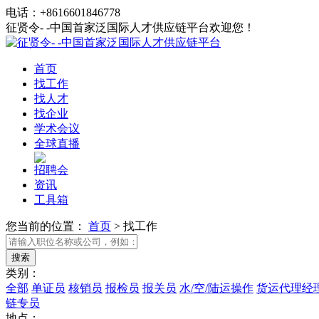
电话：+8616601846778
征贤令- -中国首家泛国际人才供应链平台欢迎您！
首页
找工作
找人才
找企业
学术会议
全球直播
招聘会
资讯
工具箱
您当前的位置：
首页
>
找工作
类别：
全部
单证员
核销员
报检员
报关员
水/空/陆运操作
货运代理经
链专员
地点：