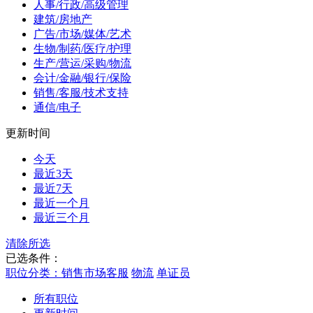
人事/行政/高级管理
建筑/房地产
广告/市场/媒体/艺术
生物/制药/医疗/护理
生产/营运/采购/物流
会计/金融/银行/保险
销售/客服/技术支持
通信/电子
更新时间
今天
最近3天
最近7天
最近一个月
最近三个月
清除所选
已选条件：
职位分类：销售市场客服
物流
单证员
所有职位