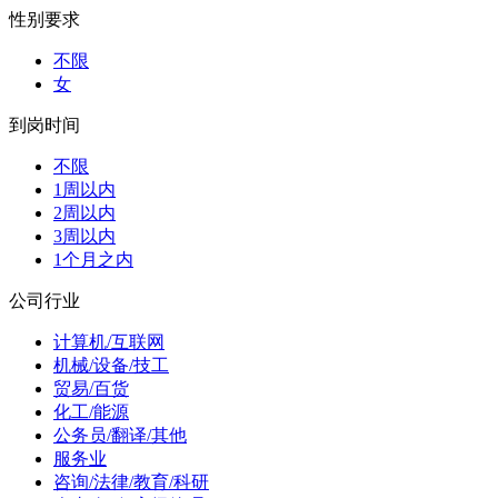
性别要求
不限
女
到岗时间
不限
1周以内
2周以内
3周以内
1个月之内
公司行业
计算机/互联网
机械/设备/技工
贸易/百货
化工/能源
公务员/翻译/其他
服务业
咨询/法律/教育/科研