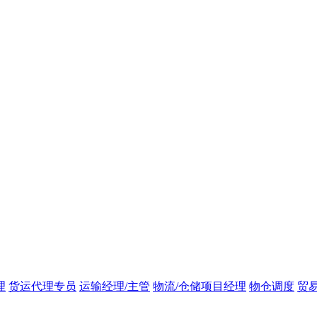
理
货运代理专员
运输经理/主管
物流/仓储项目经理
物仓调度
贸