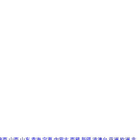
陕西
山西
山东
青海
宁夏
内蒙古
西藏
新疆
港澳台
亚洲
欧洲
非