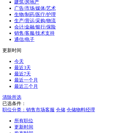
建筑/房地产
广告/市场/媒体/艺术
生物/制药/医疗/护理
生产/营运/采购/物流
会计/金融/银行/保险
销售/客服/技术支持
通信/电子
更新时间
今天
最近3天
最近7天
最近一个月
最近三个月
清除所选
已选条件：
职位分类：销售市场客服
仓储
仓储物料经理
所有职位
更新时间