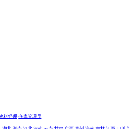
物料经理
仓库管理员
江
湖北
湖南
河北
河南
云南
甘肃
广西
贵州
海南
吉林
江西
四川