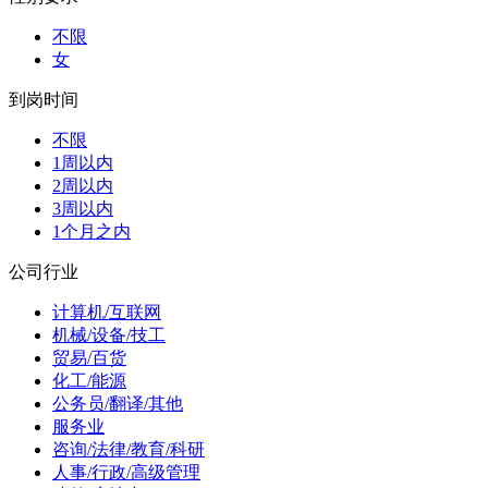
不限
女
到岗时间
不限
1周以内
2周以内
3周以内
1个月之内
公司行业
计算机/互联网
机械/设备/技工
贸易/百货
化工/能源
公务员/翻译/其他
服务业
咨询/法律/教育/科研
人事/行政/高级管理