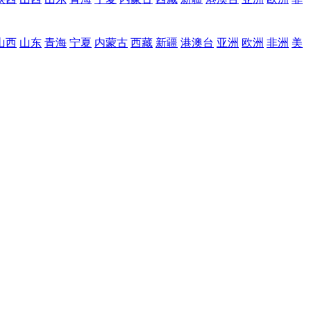
山西
山东
青海
宁夏
内蒙古
西藏
新疆
港澳台
亚洲
欧洲
非洲
美