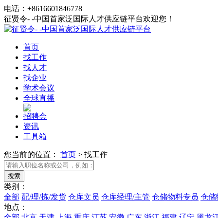
电话：+8616601846778
征贤令- -中国首家泛国际人才供应链平台欢迎您！
首页
找工作
找人才
找企业
学术会议
全球直播
招聘会
资讯
工具箱
您当前的位置：
首页
>
找工作
类别：
全部
配/理/拣/发货
仓库文员
仓库经理/主管
仓储物料专员
仓储
地点：
全部
北京
天津
上海
重庆
江苏
安徽
广东
浙江
福建
辽宁
黑龙