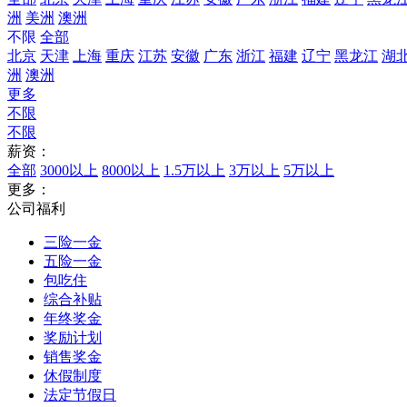
洲
美洲
澳洲
不限
全部
北京
天津
上海
重庆
江苏
安徽
广东
浙江
福建
辽宁
黑龙江
湖
洲
澳洲
更多
不限
不限
薪资：
全部
3000以上
8000以上
1.5万以上
3万以上
5万以上
更多：
公司福利
三险一金
五险一金
包吃住
综合补贴
年终奖金
奖励计划
销售奖金
休假制度
法定节假日