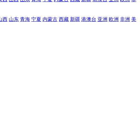
山西
山东
青海
宁夏
内蒙古
西藏
新疆
港澳台
亚洲
欧洲
非洲
美