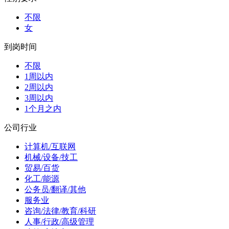
不限
女
到岗时间
不限
1周以内
2周以内
3周以内
1个月之内
公司行业
计算机/互联网
机械/设备/技工
贸易/百货
化工/能源
公务员/翻译/其他
服务业
咨询/法律/教育/科研
人事/行政/高级管理