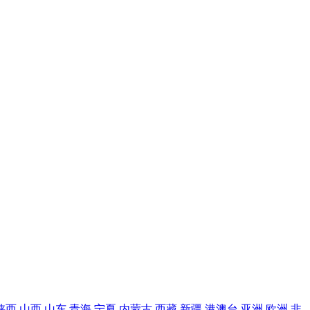
陕西
山西
山东
青海
宁夏
内蒙古
西藏
新疆
港澳台
亚洲
欧洲
非