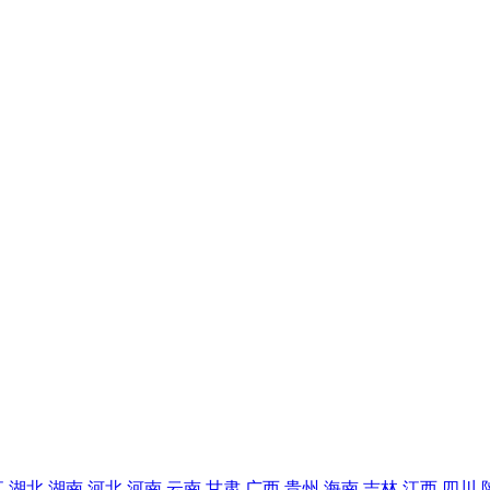
江
湖北
湖南
河北
河南
云南
甘肃
广西
贵州
海南
吉林
江西
四川