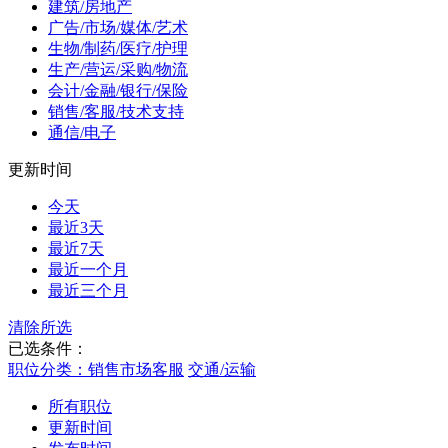
建筑/房地产
广告/市场/媒体/艺术
生物/制药/医疗/护理
生产/营运/采购/物流
会计/金融/银行/保险
销售/客服/技术支持
通信/电子
更新时间
今天
最近3天
最近7天
最近一个月
最近三个月
清除所选
已选条件：
职位分类：销售市场客服
交通/运输
所有职位
更新时间