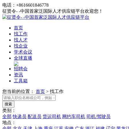
电话：+8616601846778
征贤令- -中国首家泛国际人才供应链平台欢迎您！
首页
找工作
找人才
找企业
学术会议
全球直播
招聘会
资讯
工具箱
您当前的位置：
首页
>
找工作
类别：
全部
快递员
配送员
货运司机
网约车司机
司机/驾驶员
地点：
全部
北京
天津
上海
重庆
江苏
安徽
广东
浙江
福建
辽宁
黑龙