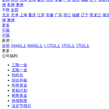
洲
美洲
澳洲
不限
全部
北京
天津
上海
重庆
江苏
安徽
广东
浙江
福建
辽宁
黑龙江
湖
洲
澳洲
更多
不限
不限
薪资：
全部
3000以上
8000以上
1.5万以上
3万以上
5万以上
更多：
公司福利
三险一金
五险一金
包吃住
综合补贴
年终奖金
奖励计划
销售奖金
休假制度
法定节假日