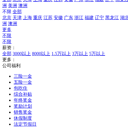
洲
美洲
澳洲
不限
全部
北京
天津
上海
重庆
江苏
安徽
广东
浙江
福建
辽宁
黑龙江
湖
洲
澳洲
更多
不限
不限
薪资：
全部
3000以上
8000以上
1.5万以上
3万以上
5万以上
更多：
公司福利
三险一金
五险一金
包吃住
综合补贴
年终奖金
奖励计划
销售奖金
休假制度
法定节假日