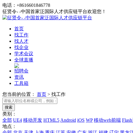
电话：+8616601846778
征贤令- -中国首家泛国际人才供应链平台欢迎您！
首页
找工作
找人才
找企业
学术会议
全球直播
招聘会
资讯
工具箱
您当前的位置：
首页
>
找工作
类别：
全部
UE4
移动开发
HTML5
Android
iOS
WP
移动web前端
Fla
地点：
全部
北京
天津
上海
重庆
江苏
安徽
广东
浙江
福建
辽宁
黑龙