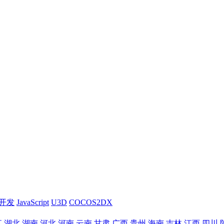
sh开发
JavaScript
U3D
COCOS2DX
江
湖北
湖南
河北
河南
云南
甘肃
广西
贵州
海南
吉林
江西
四川