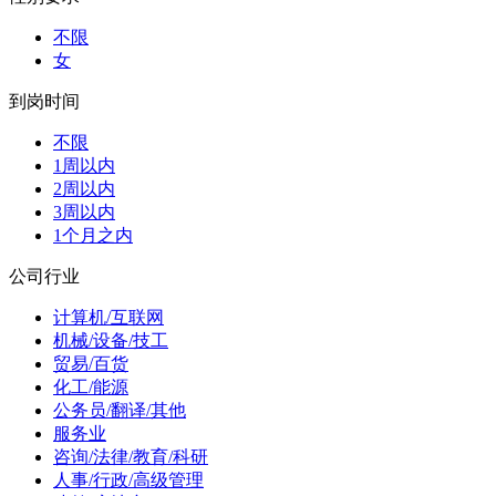
不限
女
到岗时间
不限
1周以内
2周以内
3周以内
1个月之内
公司行业
计算机/互联网
机械/设备/技工
贸易/百货
化工/能源
公务员/翻译/其他
服务业
咨询/法律/教育/科研
人事/行政/高级管理