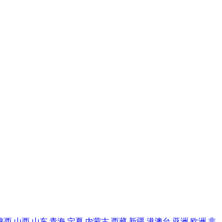
陕西
山西
山东
青海
宁夏
内蒙古
西藏
新疆
港澳台
亚洲
欧洲
非