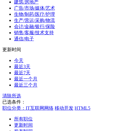
建筑/房地产
广告/市场/媒体/艺术
生物/制药/医疗/护理
生产/营运/采购/物流
会计/金融/银行/保险
销售/客服/技术支持
通信/电子
更新时间
今天
最近3天
最近7天
最近一个月
最近三个月
清除所选
已选条件：
职位分类：IT互联网网络
移动开发
HTML5
所有职位
更新时间