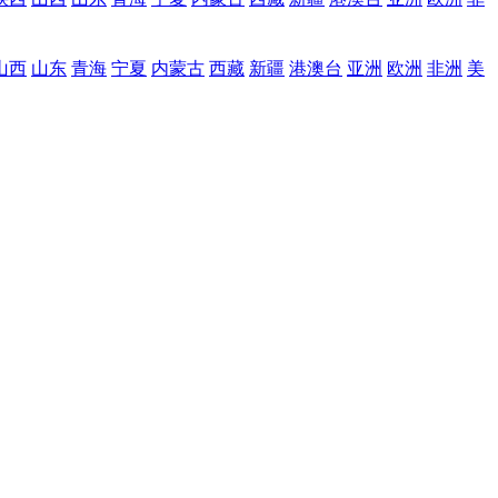
山西
山东
青海
宁夏
内蒙古
西藏
新疆
港澳台
亚洲
欧洲
非洲
美